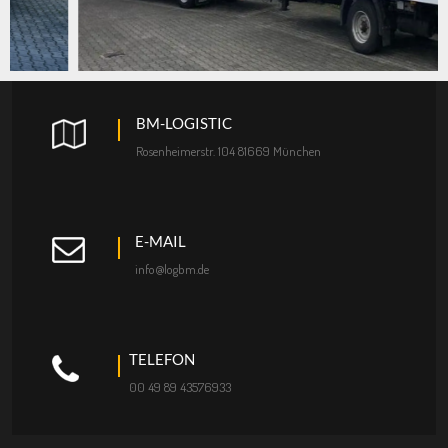
BM-LOGISTIC
Rosenheimerstr. 104 81669 München
E-MAIL
info@logbm.de
TELEFON
00 49 89 43576933