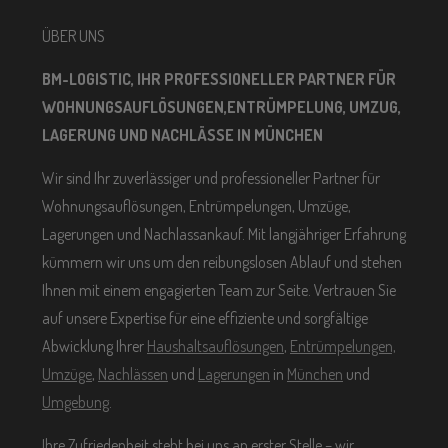
ÜBER UNS
BM-LOGISTIC, IHR PROFESSIONELLER PARTNER FÜR
WOHNUNGSAUFLÖSUNGEN,ENTRÜMPELUNG, UMZUG,
LAGERUNG UND NACHLÄSSE IN MÜNCHEN
Wir sind Ihr zuverlässiger und professioneller Partner für
Wohnungsauflösungen, Entrümpelungen, Umzüge,
Lagerungen und Nachlassankauf. Mit langjähriger Erfahrung
kümmern wir uns um den reibungslosen Ablauf und stehen
Ihnen mit einem engagierten Team zur Seite. Vertrauen Sie
auf unsere Expertise für eine effiziente und sorgfältige
Abwicklung Ihrer
Haushaltsauflösungen
,
Entrümpelungen,
Umzüge
,
Nachlässen
und
Lagerungen
in
München
und
Umgebung
.
Ihre Zufriedenheit steht bei uns an erster Stelle – wir