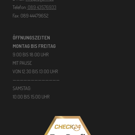
Telefon:
089 43576933
Fax: 089 44479652
ÖFFNUNGSZEITEN
MONTAG BIS FREITAG
9.00 BIS 18.00 UHR
MIT PAUSE
VON 12.30 BIS 13.00 UHR
—————————————
SAMSTAG:
10.00 BIS 15.00 UHR