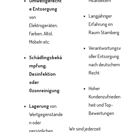
Mitarbeitern
Umweltgerecht
e Entsorgung
Langjähriger
von
Erfahrung im
Elektrogeräten,
Raum Starnberg
Farben, Altöl,
Möbeln etc.
Verantwortungsv
oller Entsorgung
Schädlingsbekä
nach deutschem
mpfung,
Recht
Desinfektion
oder
Hoher
Ozonreinigung
Kundenzufrieden
heit und Top-
Lagerung
von
Bewertungen
Wertgegenstände
n oder
Wir sind jederzeit
persönlichen