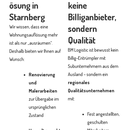
ösung in
keine
Starnberg
Billiganbieter,
sondern
Wir wissen, dass eine
Wohnungsauflösung mehr
Qualität
ist als nur „ausräumen“.
BM Logistic ist bewusst kein
Deshalb bieten wir Ihnen auf
Billig-Entrümpler mit
Wunsch:
Subunternehmern aus dem
Ausland – sondern ein
Renovierung
regionales
und
Qualitätsunternehmen
Malerarbeiten
mit:
zur Übergabe im
ursprünglichen
Fest angestellten,
Zustand
geschulten