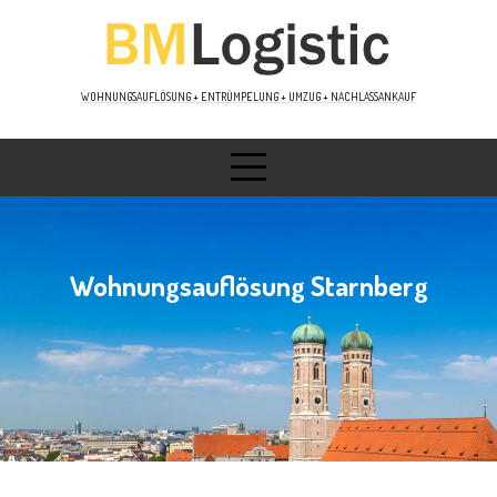
WOHNUNGSAUFLÖSUNG + ENTRÜMPELUNG + UMZUG + NACHLASSANKAUF
Wohnungsauflösung Starnberg