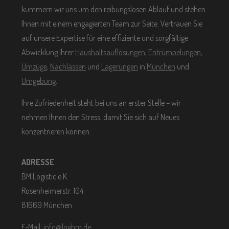
kümmern wir uns um den reibungslosen Ablauf und stehen
Ihnen mit einem engagierten Team zur Seite. Vertrauen Sie
auf unsere Expertise für eine effiziente und sorgfältige
Abwicklung Ihrer
Haushaltsauflösungen
,
Entrümpelungen,
Umzüge
,
Nachlässen
und
Lagerungen
in
München
und
Umgebung
.
Ihre Zufriedenheit steht bei uns an erster Stelle – wir
nehmen Ihnen den Stress, damit Sie sich auf Neues
konzentrieren können.
ADRESSE
BM Logistic e.K.
Rosenheimerstr. 104
81669 München
E-Mail:
info@logbm.de